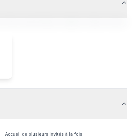
it. Sed do eiusmod tempor incididunt ut labore et dolore
Accueil de plusieurs invités à la fois