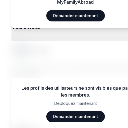
MyFamilyAbroad
Demander maintenant
Votre hôte
Sarah W.
Lorem ipsum dolor sit amet, consectetur adipiscing el
magna aliqua.
Les profils des utilisateurs ne sont visibles que pa
les membres.
Débloquez maintenant
Avis des voyageurs
Demander maintenant