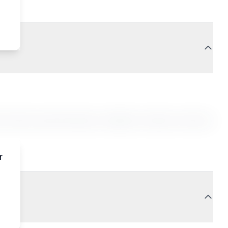
it. Sed do eiusmod tempor incididunt ut labore et dolore
r