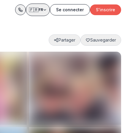
🇫🇷
Se connecter
S'inscrire
FR
Partager
Sauvegarder