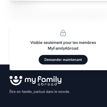
Ma••••
Janvier 2026
Lorem ipsum dolor sit amet, consectetur adipiscing eli
Visible seulement pour les membres
MyFamilyAbroad
Demander maintenant
Être en famille, partout dans le monde.