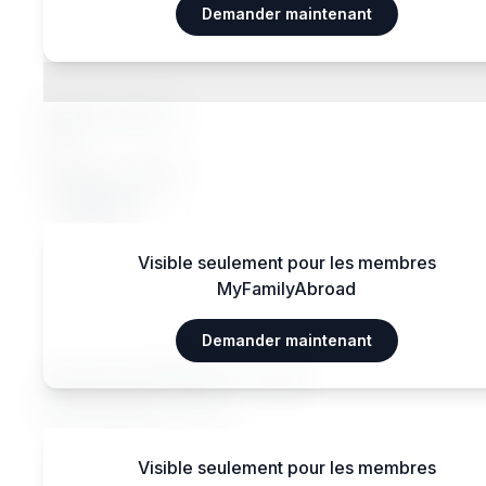
Demander maintenant
Régimes alimentaires
Régimes spéciaux
Oui
Régimes acceptés
Végétarien
Visible seulement pour les membres
MyFamilyAbroad
Transports
Demander maintenant
Aéroport International — 15 km
Gare centrale — 3 km
Visible seulement pour les membres