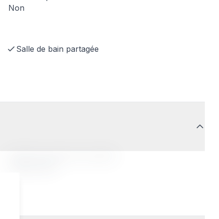
Non
Salle de bain partagée
Profil de la personne accueillie
Indifférent(e)