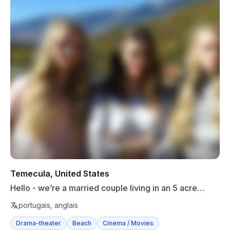
Temecula, United States
Hello - we’re a married couple living in an 5 acre
Avocado F...
portugais, anglais
Drama-theater
Beach
Cinema / Movies