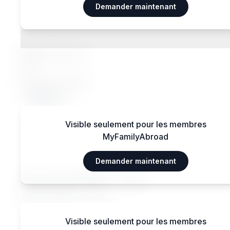
Demander maintenant
Régimes alimentaires
Régimes spéciaux
Oui
Régimes acceptés
Végétarien
Visible seulement pour les membres
MyFamilyAbroad
Transports
Demander maintenant
Aéroport International — 15 km
Gare centrale — 3 km
Visible seulement pour les membres