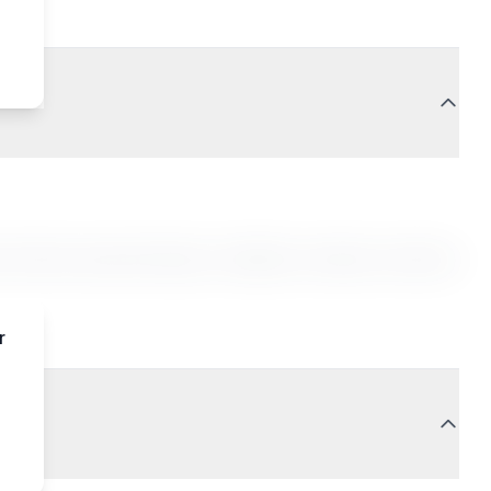
it. Sed do eiusmod tempor incididunt ut labore et dolore
r