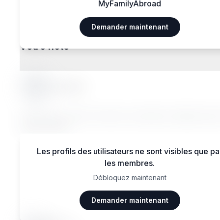
MyFamilyAbroad
Demander maintenant
Votre hôte
Louise B.
Lorem ipsum dolor sit amet, consectetur adipiscing el
magna aliqua.
Les profils des utilisateurs ne sont visibles que pa
les membres.
Débloquez maintenant
Avis des voyageurs
Demander maintenant