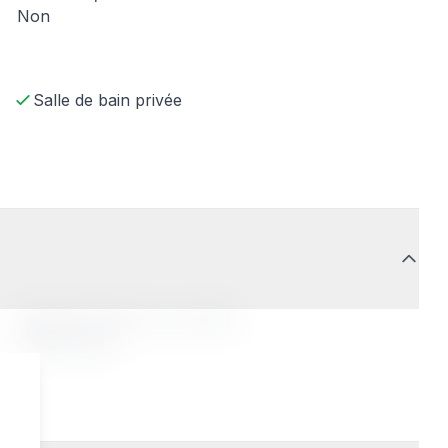
Non
Salle de bain privée
Profil de la personne accueillie
Indifférent(e)