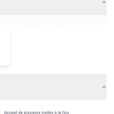
it. Sed do eiusmod tempor incididunt ut labore et dolore
Accueil de plusieurs invités à la fois