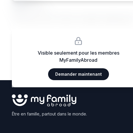
Ma••••
Janvier 2026
Lorem ipsum dolor sit amet, consectetur adipiscing eli
Visible seulement pour les membres
MyFamilyAbroad
Demander maintenant
Être en famille, partout dans le monde.