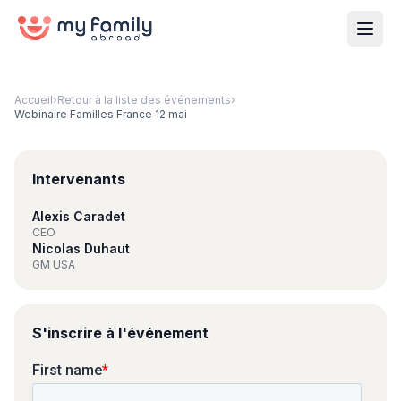
Accueil
›
Retour à la liste des événements
›
Webinaire Familles France 12 mai
Intervenants
Alexis Caradet
CEO
Nicolas Duhaut
GM USA
S'inscrire à l'événement