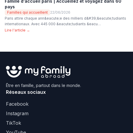
Famille d'accueil paris | Accueillez et voyagez dans 60
pays
Familles qui accueillent
22/06/2026
Paris attire chaque ann&eacute;e des milliers d&#39;&eacute;tudiants
internationaux. Avec 445 000 &eacute;tudiants &eacu…
Lire l'article →
Être en famille, partout dans le monde.
Réseaux sociaux
Facebook
Instagram
TikTok
YouTube