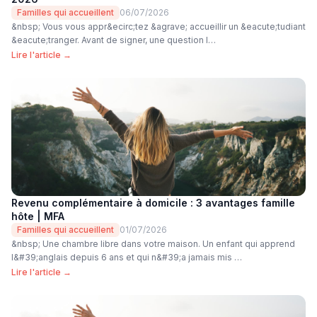
Familles qui accueillent
06/07/2026
&nbsp; Vous vous appr&ecirc;tez &agrave; accueillir un &eacute;tudiant
&eacute;tranger. Avant de signer, une question l…
Lire l'article →
Revenu complémentaire à domicile : 3 avantages famille
hôte | MFA
Familles qui accueillent
01/07/2026
&nbsp; Une chambre libre dans votre maison. Un enfant qui apprend
l&#39;anglais depuis 6 ans et qui n&#39;a jamais mis …
Lire l'article →