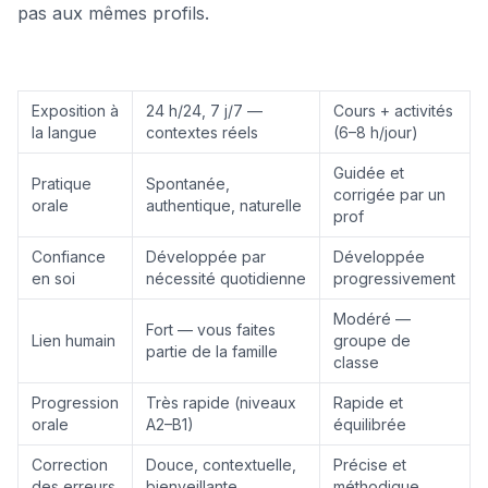
pas aux mêmes profils.
Exposition à
24 h/24, 7 j/7 —
Cours + activités
la langue
contextes réels
(6–8 h/jour)
Guidée et
Pratique
Spontanée,
corrigée par un
orale
authentique, naturelle
prof
Confiance
Développée par
Développée
en soi
nécessité quotidienne
progressivement
Modéré —
Fort — vous faites
Lien humain
groupe de
partie de la famille
classe
Progression
Très rapide (niveaux
Rapide et
orale
A2–B1)
équilibrée
Correction
Douce, contextuelle,
Précise et
des erreurs
bienveillante
méthodique