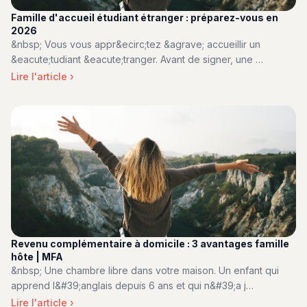
Famille d'accueil étudiant étranger : préparez-vous en
2026
&nbsp; Vous vous appr&ecirc;tez &agrave; accueillir un
&eacute;tudiant &eacute;tranger. Avant de signer, une …
Lire l'article ›
Revenu complémentaire à domicile : 3 avantages famille
hôte | MFA
&nbsp; Une chambre libre dans votre maison. Un enfant qui
apprend l&#39;anglais depuis 6 ans et qui n&#39;a j…
Lire l'article ›