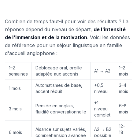
Combien de temps faut-il pour voir des résultats ? La
réponse dépend du niveau de départ,
de l'intensité
de l'immersion et de la motivation
. Voici les données
de référence pour un séjour linguistique en famille
d'accueil anglophone :
1–2
Déblocage oral, oreille
1–2
A1 → A2
semaines
adaptée aux accents
mois
Automatismes de base,
+0,5
3–4
1 mois
accent réduit
niveau
mois
+1
Pensée en anglais,
6–8
3 mois
niveau
fluidité conversationnelle
mois
complet
12–
Aisance sur sujets variés,
A2 → B2
6 mois
18
compréhension avancée
possible