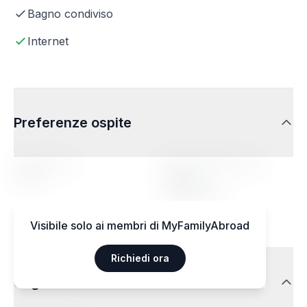
Bagno condiviso
Internet
Preferenze ospite
Fascia d'età
Profilo della persona
ospitata
14-20
Indifferente
Visibile solo ai membri di MyFamilyAbroad
Richiedi ora
Regimi alimentari