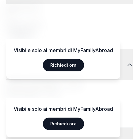
Regimi speciali
Sì
Regimi accettati
Végétarien
Visibile solo ai membri di MyFamilyAbroad
Trasporti
Richiedi ora
Aéroport International — 15 km
Gare centrale — 3 km
Visibile solo ai membri di MyFamilyAbroad
Richiedi ora