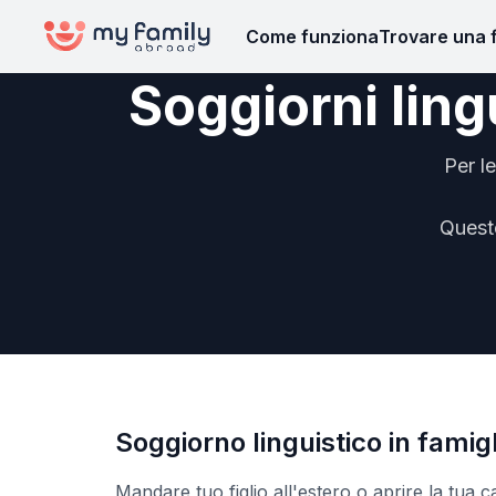
Come funziona
Trovare una 
Soggiorni lingu
Per l
Queste
Soggiorno linguistico in famigl
Mandare tuo figlio all'estero o aprire la tua 