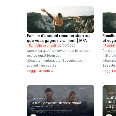
Famille d'accueil rémunération :ce
Famille
que vous gagnez vraiment | MFA
et voy
Famiglie ospitanti
22/06/2026
Famigli
&nbsp; La question revient tout le temps :
Paris at
est-ce qu&#39;on est
milliers
r&eacute;mun&eacute;r&eacute; pour
internat
accueillir un ado &e…
&eacute
Leggi l'articolo →
Leggi l'a