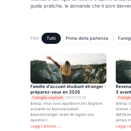
guide pratiche, le domande che ti poni davver
Filtri
Tutti
Prima della partenza
Famigl
Famille d'accueil étudiant étranger :
Revenu
préparez-vous en 2026
3 avant
Famiglie ospitanti
06/07/2026
Famigli
&nbsp; Vous vous appr&ecirc;tez &agrave;
&nbsp; U
accueillir un &eacute;tudiant
maison. 
&eacute;tranger. Avant de signer, une
l&#39;an
question l…
jamais m
Leggi l'articolo →
Leggi l'a