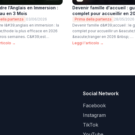
re l'Anglais en Immersion :
Devenir famille d'accueil : g
eau en 3 Mois
complet pour accueillir en 2
ella partenza
03/06/2026
Prima della partenza
28/05/2026
e l&#39;anglais en immersion : la
Devenir famille d&#39;accueil : le 
;thode la plus efficace en 2026
complet pour accueillir un &eacute;
Trois semaines. C&#39;est…
&eacute;tranger en 2026 &nbsp; …
rticolo →
Leggi l'articolo →
Social Network
Facebook
Instagram
TikTok
YouTube