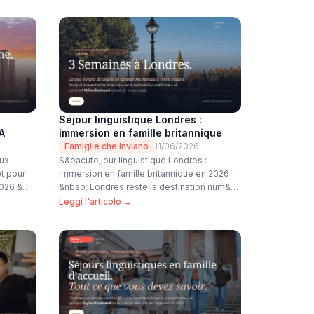
Séjour linguistique Londres :
A
immersion en famille britannique
Famiglie che inviano
11/06/2026
aux
S&eacute;jour linguistique Londres :
et pour
immersion en famille britannique en 2026
2026 &…
&nbsp; Londres reste la destination num&…
Leggi l'articolo →