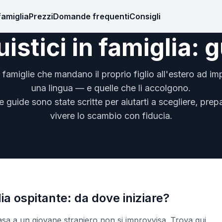
famiglia
Prezzi
Domande frequenti
Consigli
istici in famiglia: 
e famiglie che mandano il proprio figlio all'estero ad im
una lingua — e quelle che li accolgono.
 guide sono state scritte per aiutarti a scegliere, prep
vivere lo scambio con fiducia.
ia ospitante: da dove iniziare?
casa a un giovane straniero non si improvvisa. Trova qui