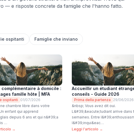
o — e risposte concrete da famiglie che l'hanno fatto.
ie ospitanti
Famiglie che inviano
 complémentaire à domicile :
Accueillir un étudiant étrange
ages famille hôte | MFA
conseils - Guide 2026
e ospitanti
01/07/2026
Prima della partenza
29/06/2026
ne chambre libre dans votre
&nbsp; Vous avez dit oui.
Un enfant qui apprend
L&#39;&eacute;tudiant arrive dans t
glais depuis 6 ans et qui n&#39;a
semaines. Entre l&#39;enthousias
is …
l&#39;inqui&eac…
rticolo →
Leggi l'articolo →