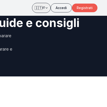
🇮🇹
Accedi
Registrati
IT
guide e consigli
parare
arare e