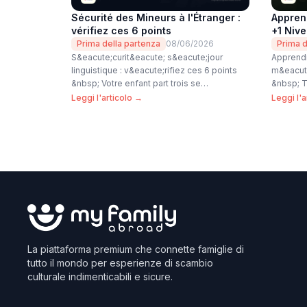
Sécurité des Mineurs à l'Étranger :
Apprend
vérifiez ces 6 points
+1 Niv
Prima della partenza
08/06/2026
Prima d
S&eacute;curit&eacute; s&eacute;jour
Apprendr
linguistique : v&eacute;rifiez ces 6 points
m&eacute
&nbsp; Votre enfant part trois se…
&nbsp; 
Leggi l'articolo →
Leggi l'a
La piattaforma premium che connette famiglie di
tutto il mondo per esperienze di scambio
culturale indimenticabili e sicure.