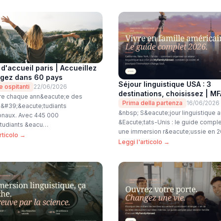
 d'accueil paris | Accueillez
agez dans 60 pays
Séjour linguistique USA : 3
e ospitanti
22/06/2026
destinations, choisissez | MF
tire chaque ann&eacute;e des
Prima della partenza
16/06/2026
 d&#39;&eacute;tudiants
&nbsp; S&eacute;jour linguistique 
ionaux. Avec 445 000
&Eacute;tats-Unis : le guide compl
;tudiants &eacu…
une immersion r&eacute;ussie en 
rticolo →
Leggi l'articolo →