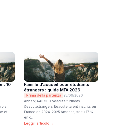
r : 10
Famille d'accueil pour étudiants
étrangers : guide MFA 2026
Prima della partenza
25/06/2026
&nbsp; 443 500 &eacute;tudiants
rois
&eacute;trangers &eacute;taient inscrits en
me et
France en 2024-2025 &mdash; soit +17 %
en c…
Leggi l'articolo →