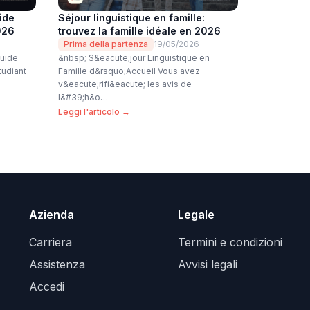
uide
Séjour linguistique en famille:
026
trouvez la famille idéale en 2026
Prima della partenza
19/05/2026
guide
&nbsp; S&eacute;jour Linguistique en
tudiant
Famille d&rsquo;Accueil Vous avez
v&eacute;rifi&eacute; les avis de
l&#39;h&o…
Leggi l'articolo →
Azienda
Legale
Carriera
Termini e condizioni
Assistenza
Avvisi legali
Accedi