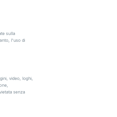
te sulla
nto, l'uso di
ni, video, loghi,
ione,
vietata senza