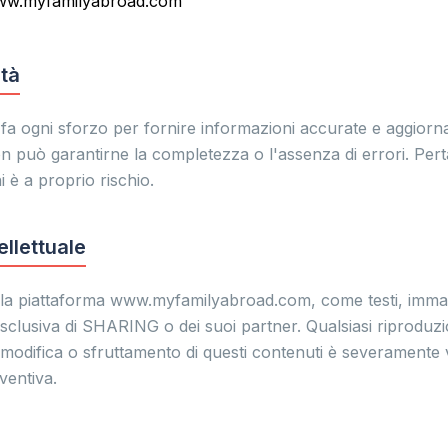
w.myfamilyabroad.com
ità
a ogni sforzo per fornire informazioni accurate e aggiorna
 può garantirne la completezza o l'assenza di errori. Perta
 è a proprio rischio.
ellettuale
ulla piattaforma www.myfamilyabroad.com, come testi, immagi
esclusiva di SHARING o dei suoi partner. Qualsiasi riproduz
modifica o sfruttamento di questi contenuti è severamente 
ventiva.