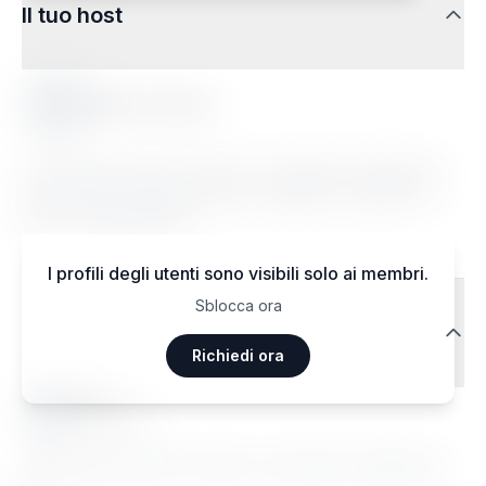
Il tuo host
Marie-Carine L.
Lorem ipsum dolor sit amet, consectetur adipiscing
elit. Sed do eiusmod tempor incididunt ut labore et
dolore magna aliqua.
I profili degli utenti sono visibili solo ai membri.
Sblocca ora
Recensioni dei viaggiatori
Richiedi ora
Ma••••
Janvier 2026
Lorem ipsum dolor sit amet, consectetur adipiscing