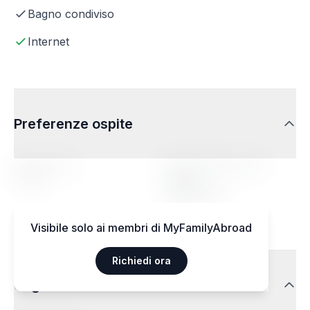
Bagno condiviso
Internet
Preferenze ospite
Fascia d'età
Profilo della persona
ospitata
14-20
Indifferente
Visibile solo ai membri di MyFamilyAbroad
Richiedi ora
Regimi alimentari