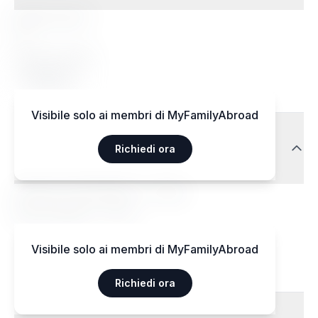
Regimi speciali
Sì
Regimi accettati
Végétarien
Visibile solo ai membri di MyFamilyAbroad
Trasporti
Richiedi ora
Aéroport International — 15 km
Gare centrale — 3 km
Visibile solo ai membri di MyFamilyAbroad
Richiedi ora