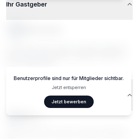
Ihr Gastgeber
Marie-Carine L.
Lorem ipsum dolor sit amet, consectetur adipiscing
elit. Sed do eiusmod tempor incididunt ut labore et
dolore magna aliqua.
Benutzerprofile sind nur für Mitglieder sichtbar.
Jetzt entsperren
Reisendenbewertungen
Jetzt bewerben
Ma••••
Janvier 2026
Lorem ipsum dolor sit amet, consectetur adipiscing