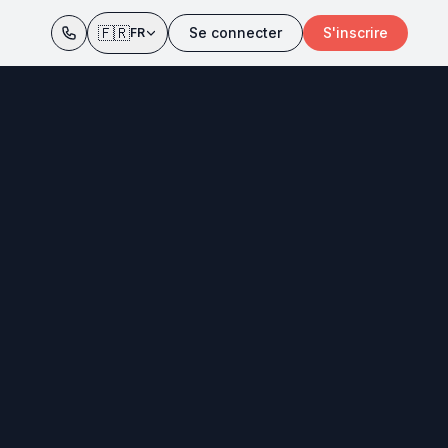
🇫🇷
Se connecter
S'inscrire
FR