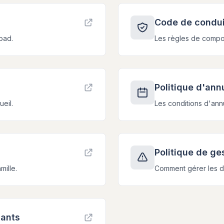
Code de condu
oad.
Les règles de compo
Politique d'ann
eil.
Les conditions d'annu
Politique de g
ille.
Comment gérer les d
uants