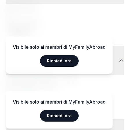
Regimi speciali
Sì
Regimi accettati
Végétarien
Visibile solo ai membri di MyFamilyAbroad
Trasporti
Richiedi ora
Aéroport International — 15 km
Gare centrale — 3 km
Visibile solo ai membri di MyFamilyAbroad
Richiedi ora