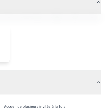
it. Sed do eiusmod tempor incididunt ut labore et dolore
Accueil de plusieurs invités à la fois