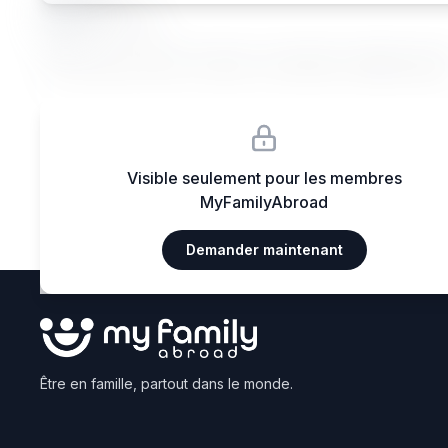
Ma••••
Janvier 2026
Lorem ipsum dolor sit amet, consectetur adipiscing eli
Visible seulement pour les membres
MyFamilyAbroad
Demander maintenant
Être en famille, partout dans le monde.