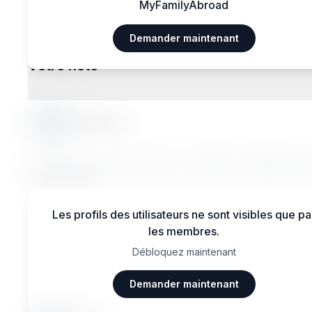
MyFamilyAbroad
Demander maintenant
Votre hôte
Gabriela F.
Lorem ipsum dolor sit amet, consectetur adipiscing el
magna aliqua.
Les profils des utilisateurs ne sont visibles que pa
les membres.
Débloquez maintenant
Avis des voyageurs
Demander maintenant