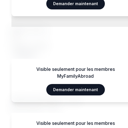
Demander maintenant
Régimes alimentaires
Régimes spéciaux
Oui
Régimes acceptés
Végétarien
Visible seulement pour les membres
MyFamilyAbroad
Transports
Demander maintenant
Aéroport International — 15 km
Gare centrale — 3 km
Visible seulement pour les membres