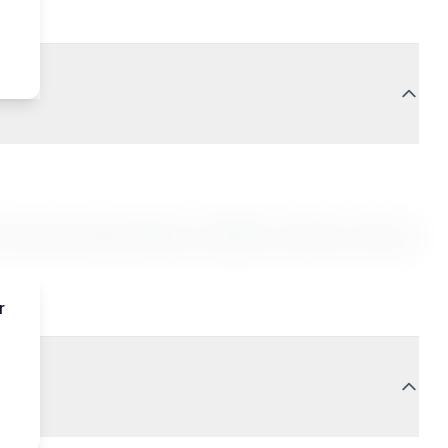
it. Sed do eiusmod tempor incididunt ut labore et dolore
r