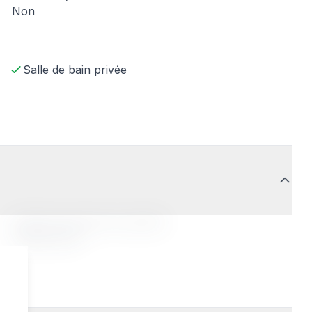
Non
Salle de bain privée
Profil de la personne accueillie
Indifférent(e)