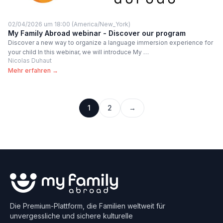
02/04/2026 um 18:00 (America/New_York)
My Family Abroad webinar - Discover our program
Discover a new way to organize a language immersion experience for
your child In this webinar, we will introduce My …
Nicolas Duhaut
Mehr erfahren →
1
2
→
Die Premium-Plattform, die Familien weltweit für
unvergessliche und sichere kulturelle