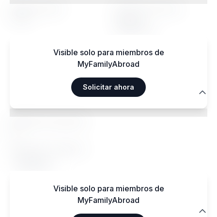
Rango de edad
Perfil de la persona
acogida
14-20
Indiferente
Visible solo para miembros de
MyFamilyAbroad
Solicitar ahora
Regímenes alimentarios
Regímenes especiales
Sí
Regímenes aceptados
Végétarien
Visible solo para miembros de
MyFamilyAbroad
Transporte