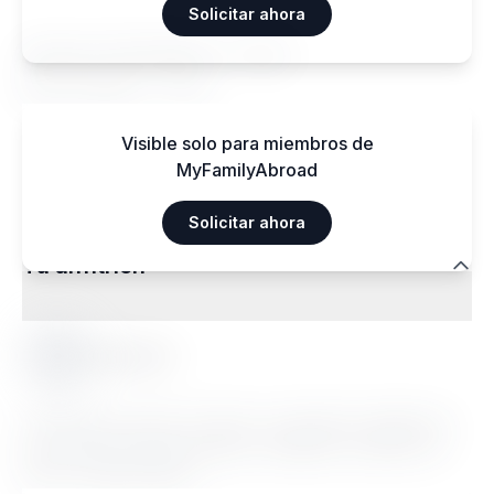
Solicitar ahora
Aéroport International — 15 km
Gare centrale — 3 km
Visible solo para miembros de
MyFamilyAbroad
Solicitar ahora
Tu anfitrión
Senami C.
Lorem ipsum dolor sit amet, consectetur adipiscing
elit. Sed do eiusmod tempor incididunt ut labore et
dolore magna aliqua.