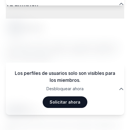
Tu anfitrión
Sellem A.
Lorem ipsum dolor sit amet, consectetur adipiscing
elit. Sed do eiusmod tempor incididunt ut labore et
dolore magna aliqua.
Los perfiles de usuarios solo son visibles para
los miembros.
Opiniones de viajeros
Desbloquear ahora
Solicitar ahora
Ma••••
Janvier 2026
Lorem ipsum dolor sit amet, consectetur adipiscing