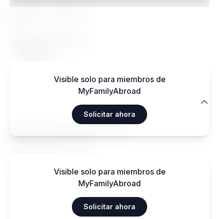
Regímenes especiales
Sí
Regímenes aceptados
Végétarien
Visible solo para miembros de
MyFamilyAbroad
Transporte
Solicitar ahora
Aéroport International — 15 km
Gare centrale — 3 km
Visible solo para miembros de
MyFamilyAbroad
Solicitar ahora